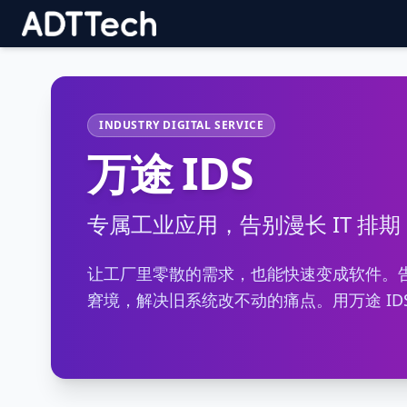
不通过
通过
自
半
手
INDUSTRY DIGITAL SERVICE
万途 IDS
专属工业应用，告别漫长 IT 排
让工厂里零散的需求，也能快速变成软件。告
窘境，解决旧系统改不动的痛点。用万途 I